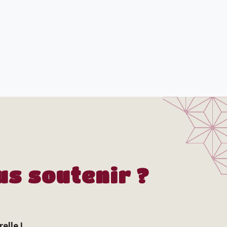
us soutenir ?
elle !