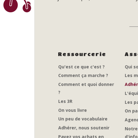
Ressourcerie
Ass
Qu'est ce que c'est ?
Qui s
Comment ça marche ?
Les m
Comment et quoi donner
Adhér
?
L'équ
Les 3R
Les p
On vous livre
On pa
Un peu de vocabulaire
Agen
Adhérer, nous soutenir
Notre
Payez vos achats en
d'inf