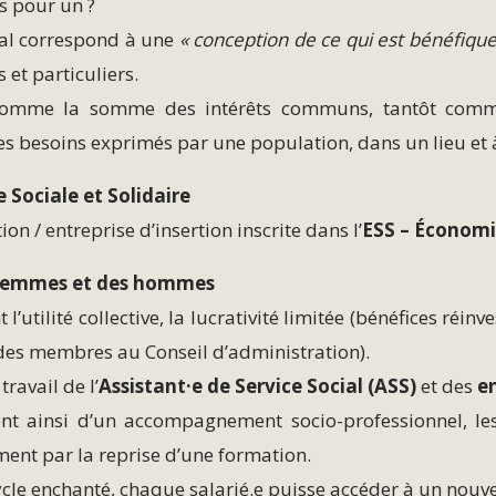
us pour un ?
éral correspond à une
« conception de ce qui est bénéfi
s et particuliers.
ni comme la somme des intérêts communs, tantôt comm
ne les besoins exprimés par une population, dans un lieu 
 Sociale et Solidaire
on / entreprise d’insertion inscrite dans l’
ESS – Économie
es femmes et des hommes
l’utilité collective, la lucrativité limitée (bénéfices réinv
des membres au Conseil d’administration).
travail de l’
Assistant·e de Service Social (ASS)
et des
e
cient ainsi d’un accompagnement socio-professionnel, l
ent par la reprise d’une formation.
-cycle enchanté, chaque salarié.e puisse accéder à un nouv