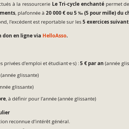
tués à la ressourcerie
Le Tri-cycle enchanté
permet de 
ements
, plafonnée à
20 000 € ou 5 ‰ (5 pour mille) du c
d, l’excédent est reportable sur les
5 exercices suivant
 don en ligne via
HelloAsso
.
 privées d’emploi et étudiant·e·s) :
5 € par an
(année gli
(année glissante)
nnée glissante)
bre
, à définir pour l’année (année glissante)
ulier
tion reconnue d’intérêt général.