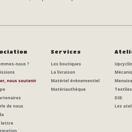
ociation
Services
Atel
ommes-nous ?
Les boutiques
Upcycli
issions
La livraison
Mécaniq
er, nous soutenir
Matériel évènementiel
Menuise
ipe
Matériauthèque
Textile
artenaires
D3E
rle de nous
Les atel
da
 lettre
ormation